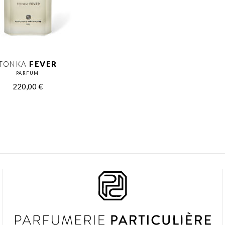
TONKA
FEVER
PARFUM
220,00
€