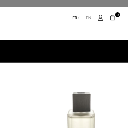
0
/
FR
EN