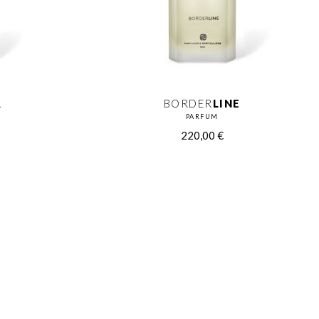
R
BORDER
LINE
PARFUM
220,00
€