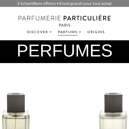
2 échantillons offerts • Envoi gratuit pour tout achat
DISCOVER
PARFUMS
ORIGINS
PERFUMES